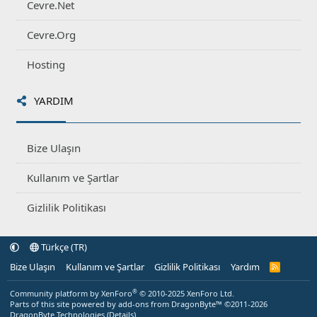
Cevre.Net
Cevre.Org
Hosting
YARDIM
Bize Ulaşın
Kullanım ve Şartlar
Gizlilik Politikası
Türkçe (TR)
Bize Ulaşın
Kullanım ve Şartlar
Gizlilik Politikası
Yardım
R
S
S
®
Community platform by XenForo
© 2010-2025 XenForo Ltd.
Parts of this site powered by
add-ons from DragonByte™
©2011-2026
DragonByte Technologies
(
Details
)