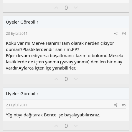
O
O
0
y
l
l
u
Üyeler Görebilir
a
m
s
23 Eylül 2011
#4
u
z
Koku var mı Merve Hanım?Tam olarak nerden çıkıyor
o
duman?Plastiklerdendir sanırım,PP?
y
Eğer devam ediyorsa boşaltmanız lazım o bölümü.Mesela
l
lastiklerde de içten yanma (yavaş yanma) denilen bir olay
a
vardır.Aylarca içten içe yanabilirler.
O
O
0
y
l
l
u
Üyeler Görebilir
a
m
s
23 Eylül 2011
#5
u
z
YIgıntıyı dağıtarak Bence işe başalayabılırısnız.
o
O
O
0
y
y
l
l