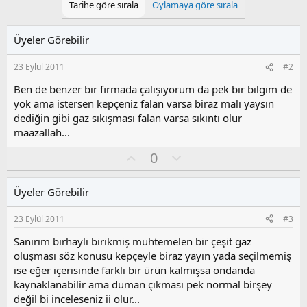
Tarihe göre sırala
Oylamaya göre sırala
Üyeler Görebilir
23 Eylül 2011
#2
Ben de benzer bir firmada çalışıyorum da pek bir bilgim de
yok ama istersen kepçeniz falan varsa biraz malı yaysın
dediğin gibi gaz sıkışması falan varsa sıkıntı olur
maazallah...
O
O
0
y
l
l
u
Üyeler Görebilir
a
m
s
23 Eylül 2011
#3
u
z
Sanırım birhayli birikmiş muhtemelen bir çeşit gaz
o
oluşması söz konusu kepçeyle biraz yayın yada seçilmemiş
y
ise eğer içerisinde farklı bir ürün kalmışsa ondanda
l
kaynaklanabilir ama duman çıkması pek normal birşey
a
değil bi inceleseniz ii olur...