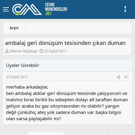
Arşiv
ambalaj geri dönüşüm tesisinden çıkan duman
K
B
Merve Yeşildağ
23 Eylül 2011
o
a
n
ş
Üyeler Görebilir
u
l
y
a
23 Eylül 2011
#1
u
n
b
g
merhaba arkadaşlar,
a
ı
ben ambalaj atıklar geri dönüşüm tesisinde çalışıyorum ve
ş
ç
malımız biraz birikti bu sebepten dolayı alt taraftan duman
l
t
a
a
geliyor acaba bu gaz sıkışmasından mı olabilir? yangın
t
r
değil çünkühiç ateş yok sadece duman var. başka bilgisi
a
i
olan varsa paylaşabilir mi?
n
h
i