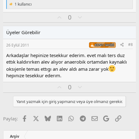
1 kullanıcı
T
e
O
O
0
p
k
y
l
i
l
u
l
Üyeler Görebilir
a
m
e
s
r
#8
26 Eylül 2011
KONU SAHIBI
:
u
z
Arkadaşlar hepinize tesekkur ederim. evet malı ters duz
o
ettık kaldırırken alev alıyor anaerobik ortamdan kaynaklı
y
oksıjenle temas ettıgı an alev aldı ama zarar yok
l
hepınıze tesekkur ederım.
a
O
O
0
y
l
l
u
Yanıt yazmak için giriş yapmanız veya üye olmanız gerekir.
a
m
s
u
Facebook
X
Bluesky
LinkedIn
WhatsApp
Telegram
E-posta
Google
Link
Paylaş:
z
o
y
Arşiv