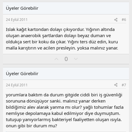
l
u
a
Üyeler Görebilir
a
m
s
24 Eylül 2011
#6
u
z
Islak kağıt kartondan dolayı çıkıyordur. Yığının altında
o
oluşan anaerobik şartlardan dolayı beyaz duman ve
y
oldukça sert bir koku da çıkar. Yığını ters düz edin, kuru
l
malla karıştırın ve acilen presleyin. yoksa malınız yanar.
a
O
O
0
y
l
l
u
Üyeler Görebilir
a
m
s
24 Eylül 2011
#7
u
z
yorumlara baktım da durum gitgide ciddi biri iş güvenliği
o
sorununa dönüşüyor sanki. malınız yanar derken
y
bildiğimiz alev alarak yanma mı olur? yağlı tohumlar fazla
l
nemliyse depolamaya kabul edilmiyor diye duymuştum.
a
tutuşup yanıyorlarmış bakteriyel faaliyetten oluşan ısıyla.
onun gibi bir durum mu?