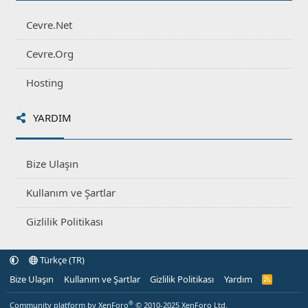
Cevre.Net
Cevre.Org
Hosting
YARDIM
Bize Ulaşın
Kullanım ve Şartlar
Gizlilik Politikası
Türkçe (TR)
Bize Ulaşın
Kullanım ve Şartlar
Gizlilik Politikası
Yardım
R
S
S
®
Community platform by XenForo
© 2010-2025 XenForo Ltd.