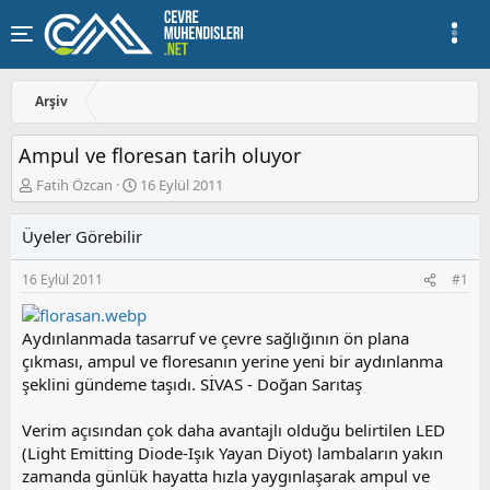
Arşiv
Ampul ve floresan tarih oluyor
K
B
Fatih Özcan
16 Eylül 2011
o
a
n
ş
Üyeler Görebilir
u
l
y
a
16 Eylül 2011
#1
u
n
b
g
a
ı
Aydınlanmada tasarruf ve çevre sağlığının ön plana
ş
ç
çıkması, ampul ve floresanın yerine yeni bir aydınlanma
l
t
a
a
şeklini gündeme taşıdı. SİVAS - Doğan Sarıtaş
t
r
a
i
Verim açısından çok daha avantajlı olduğu belirtilen LED
n
h
(Light Emitting Diode-Işık Yayan Diyot) lambaların yakın
i
zamanda günlük hayatta hızla yaygınlaşarak ampul ve