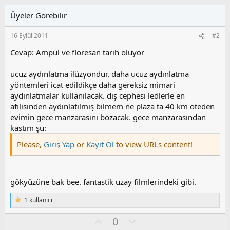
Üyeler Görebilir
16 Eylül 2011
#2
Cevap: Ampul ve floresan tarih oluyor
ucuz aydınlatma ilüzyondur. daha ucuz aydınlatma
yöntemleri icat edildikçe daha gereksiz mimari
aydınlatmalar kullanılacak. dış cephesi ledlerle en
afilisinden aydınlatılmış bilmem ne plaza ta 40 km öteden
evimin gece manzarasını bozacak. gece manzarasından
kastım şu:
Please,
Giriş Yap
or
Kayıt Ol
to view URLs content!
gökyüzüne bak bee. fantastik uzay filmlerindeki gibi.
1 kullanıcı
T
e
O
O
0
p
k