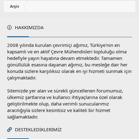
o
y
Arşiv
l
a
HAKKIMIZDA
2008 yılında kurulan çevrimiçi ağımız, Türkiye'nin en
kapsamlı ve en aktif Çevre Mühendisleri topluluğu olma
hedefiyle yayın hayatına devam etmektedir. Tamamen
gönüllülük esasına dayanan ağımız, bu mesleğe dair her
konuda sizlere karşılıksız olarak en iyi hizmeti sunmak için
çalışmaktadır.
Sitemizde yer alan ve sürekli güncellenen forumumuz,
ülkemiz şartlarına ve kullanıcı ihtiyaçlarına özel olarak
geliştirilmekte olup, daha verimli sunucularımız
aracılığıyla sizlere kesintisiz ve kaliteli bir hizmet
sağlamaktadır.
DESTEKLEDIKLERIMIZ