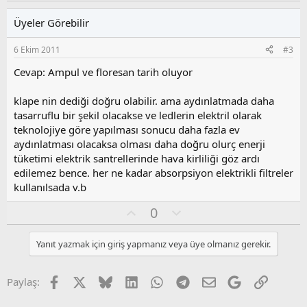
y
l
i
l
u
l
Üyeler Görebilir
a
m
e
s
r
6 Ekim 2011
#3
:
u
z
Cevap: Ampul ve floresan tarih oluyor
o
y
klape nin dediği doğru olabilir. ama aydınlatmada daha
l
tasarruflu bir şekil olacakse ve ledlerin elektril olarak
a
teknolojiye göre yapılması sonucu daha fazla ev
aydınlatması olacaksa olması daha doğru olurç enerji
tüketimi elektrik santrellerinde hava kirliliği göz ardı
edilemez bence. her ne kadar absorpsiyon elektrikli filtreler
kullanılsada v.b
O
O
0
y
l
l
u
Yanıt yazmak için giriş yapmanız veya üye olmanız gerekir.
a
m
s
u
Facebook
X
Bluesky
LinkedIn
WhatsApp
Telegram
E-posta
Google
Link
Paylaş:
z