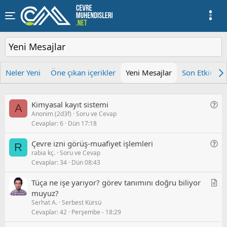
Yeni Mesajlar
Neler Yeni
Öne çıkan içerikler
Yeni Mesajlar
Son Etkinlik
G
Kimyasal kayıt sistemi
A
Anonim (2d3f)
Soru ve Cevap
e
Cevaplar
6
Dün 17:18
n
e
G
Çevre izni görüş-muafiyet işlemleri
R
l
rabia kç.
Soru ve Cevap
e
/
Cevaplar
34
Dün 08:43
n
S
e
o
M
Tüça ne i̇şe yarıyor? görev tanımını doğru biliyor
l
r
a
muyuz?
/
u
Serhat A.
Serbest Kürsü
k
S
Cevaplar
42
Perşembe - 18:29
a
o
l