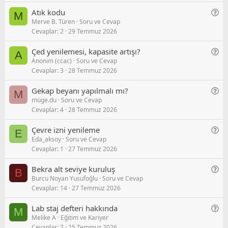
e
o
G
Atık kodu
M
l
r
Merve B. Türen
Soru ve Cevap
e
/
u
Cevaplar
2
29 Temmuz 2026
n
S
e
o
G
Çed yenilemesi, kapasite artışı?
A
l
r
Anonim (ccac)
Soru ve Cevap
e
/
u
Cevaplar
3
28 Temmuz 2026
n
S
e
o
G
Gekap beyanı yapılmalı mı?
M
l
r
müge.du
Soru ve Cevap
e
/
u
Cevaplar
4
28 Temmuz 2026
n
S
e
o
G
Çevre izni yenileme
E
l
r
Eda_aksoy
Soru ve Cevap
e
/
u
Cevaplar
1
27 Temmuz 2026
n
S
e
o
G
Bekra alt seviye kuruluş
B
l
r
Burcu Noyan Yusufoğlu
Soru ve Cevap
e
/
u
Cevaplar
14
27 Temmuz 2026
n
S
e
o
G
Lab staj defteri hakkında
M
l
r
Melike A
Eğitim ve Kariyer
e
/
u
Cevaplar
7
25 Temmuz 2026