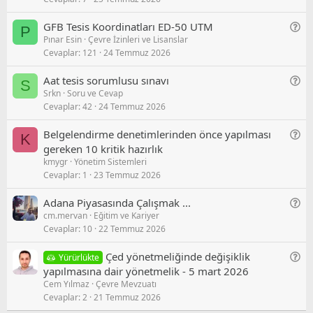
n
S
e
o
G
GFB Tesis Koordinatları ED-50 UTM
P
l
r
Pınar Esin
Çevre İzinleri ve Lisanslar
e
/
u
Cevaplar
121
24 Temmuz 2026
n
S
e
o
G
Aat tesis sorumlusu sınavı
S
l
r
Srkn
Soru ve Cevap
e
/
u
Cevaplar
42
24 Temmuz 2026
n
S
e
o
G
Belgelendirme denetimlerinden önce yapılması
K
l
r
e
gereken 10 kritik hazırlık
/
u
kmygr
Yönetim Sistemleri
n
S
Cevaplar
1
23 Temmuz 2026
e
o
l
r
G
Adana Piyasasında Çalışmak ...
/
u
cm.mervan
Eğitim ve Kariyer
e
S
Cevaplar
10
22 Temmuz 2026
n
o
e
r
G
Çed yönetmeliğinde değişiklik
Yürürlükte
l
u
e
yapılmasına dair yönetmelik - 5 mart 2026
/
Cem Yılmaz
Çevre Mevzuatı
n
S
Cevaplar
2
21 Temmuz 2026
e
o