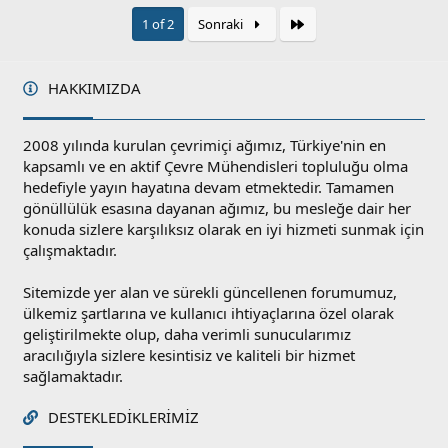
l
r
/
Son
1 of 2
Sonraki
u
S
o
r
HAKKIMIZDA
u
2008 yılında kurulan çevrimiçi ağımız, Türkiye'nin en
kapsamlı ve en aktif Çevre Mühendisleri topluluğu olma
hedefiyle yayın hayatına devam etmektedir. Tamamen
gönüllülük esasına dayanan ağımız, bu mesleğe dair her
konuda sizlere karşılıksız olarak en iyi hizmeti sunmak için
çalışmaktadır.
Sitemizde yer alan ve sürekli güncellenen forumumuz,
ülkemiz şartlarına ve kullanıcı ihtiyaçlarına özel olarak
geliştirilmekte olup, daha verimli sunucularımız
aracılığıyla sizlere kesintisiz ve kaliteli bir hizmet
sağlamaktadır.
DESTEKLEDIKLERIMIZ