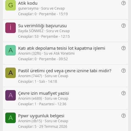
r
G
Atik kodu
G
e
u
gunerseyma
Soru ve Cevap
e
Cevaplar
0
Perşembe - 15:19
n
e
G
Su verimliliği başvurusu
İ
l
İlayda SÖNMEZ
Soru ve Cevap
e
/
Cevaplar
53
Perşembe - 12:15
n
S
e
o
G
Katı atık depolama tesisi lot kapatma işlemi
A
l
r
Anonim (32f6)
Su ve Atık Yönetimi
e
/
u
Cevaplar
0
Perşembe - 09:52
n
S
e
o
G
Pastil üretimi çed veya çevre i̇znine tabi midir?
A
l
r
Anonim (7447)
Soru ve Cevap
e
/
u
Cevaplar
1
Salı - 14:18
n
S
e
o
G
Çevre i̇zi̇n muafi̇yet yazisi
A
l
r
Anonim (e689)
Soru ve Cevap
e
/
u
Cevaplar
1
Pazartesi - 12:36
n
S
e
o
G
Ppwr uygunluk belgesi
A
l
r
Anonim (db15)
Soru ve Cevap
e
/
u
Cevaplar
5
29 Temmuz 2026
n
S