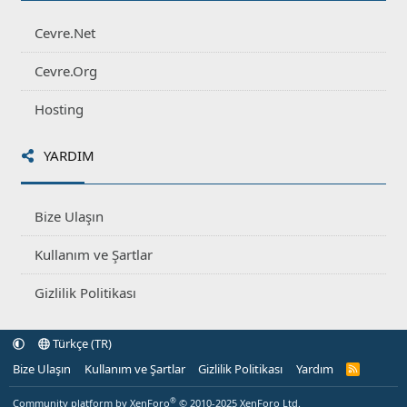
Cevre.Net
Cevre.Org
Hosting
YARDIM
Bize Ulaşın
Kullanım ve Şartlar
Gizlilik Politikası
Türkçe (TR)
Bize Ulaşın
Kullanım ve Şartlar
Gizlilik Politikası
Yardım
R
S
S
®
Community platform by XenForo
© 2010-2025 XenForo Ltd.